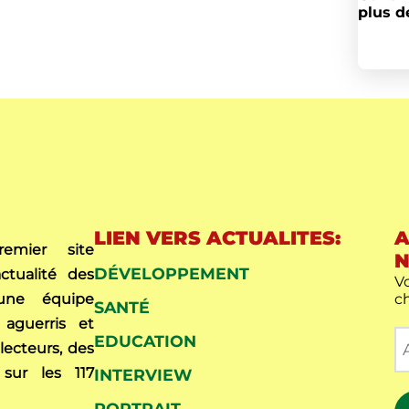
plus d
LIEN VERS ACTUALITES:
A
mier site
N
DÉVELOPPEMENT
ctualité des
Vo
c
ne équipe
SANTÉ
aguerris et
EDUCATION
 lecteurs, des
 sur les 117
INTERVIEW
PORTRAIT