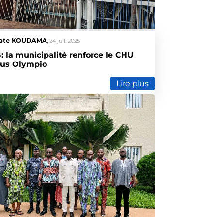
ate KOUDAMA
,
24 juil. 2025
4: la municipalité renforce le CHU
nus Olympio
Lire plus