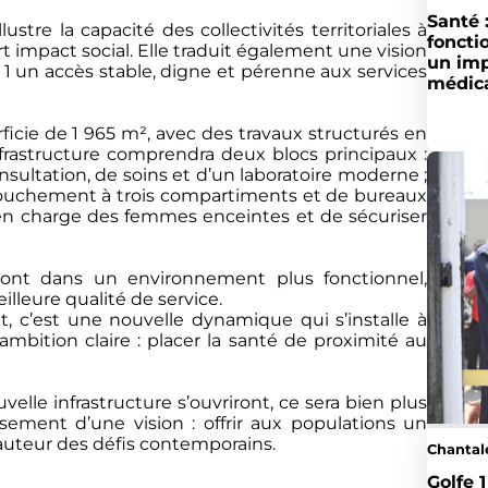
Santé 
lustre la capacité des collectivités territoriales à
fonct
rt impact social. Elle traduit également une vision
un im
 1 un accès stable, digne et pérenne aux services
médic
ficie de 1 965 m², avec des travaux structurés en
nfrastructure comprendra deux blocs principaux :
sultation, de soins et d’un laboratoire moderne ;
ccouchement à trois compartiments et de bureaux
e en charge des femmes enceintes et de sécuriser
ront dans un environnement plus fonctionnel,
leure qualité de service.
, c’est une nouvelle dynamique qui s’installe à
bition claire : placer la santé de proximité au
velle infrastructure s’ouvriront, ce sera bien plus
ement d’une vision : offrir aux populations un
hauteur des défis contemporains.
Chanta
Golfe 