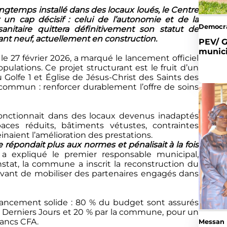
ngtemps installé dans des locaux loués, le Centre
 un cap décisif : celui de l’autonomie et de la
Democr
sanitaire quittera définitivement son statut de
ant neuf, actuellement en construction.
PEV/ Golfe 2: adhésion
munici
le 27 février 2026, a marqué le lancement officiel
pulations. Ce projet structurant est le fruit d’un
u Golfe 1 et Église de Jésus-Christ des Saints des
 commun : renforcer durablement l’offre de soins
onctionnait dans des locaux devenus inadaptés
paces réduits, bâtiments vétustes, contraintes
naient l’amélioration des prestations.
e répondait plus aux normes et pénalisait à la fois
a expliqué le premier responsable municipal,
at, la commune a inscrit la reconstruction du
ant de mobiliser des partenaires engagés dans
nancement solide : 80 % du budget sont assurés
es Derniers Jours et 20 % par la commune, pour un
rancs CFA.
Messan