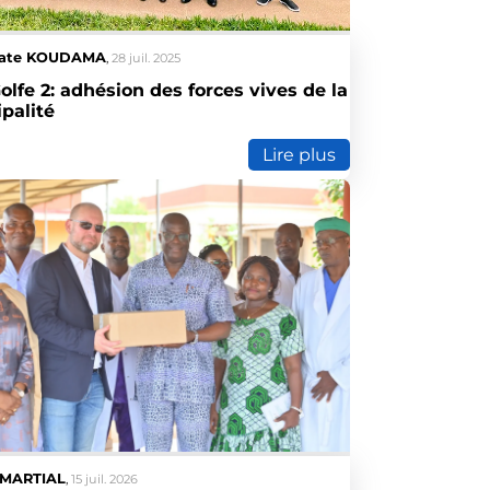
ate KOUDAMA
,
28 juil. 2025
 des forces vives de la
palité
Lire plus
 MARTIAL
,
15 juil. 2026