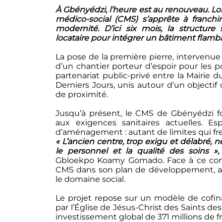
À Gbényédzi, l’heure est au renouveau. Lo
médico-social (CMS) s’apprête à franchir
modernité. D’ici six mois, la structure 
locataire pour intégrer un bâtiment flamb
La pose de la première pierre, intervenue 
d’un chantier porteur d’espoir pour les po
partenariat public-privé entre la Mairie d
Derniers Jours, unis autour d’un objectif
de proximité.
Jusqu’à présent, le CMS de Gbényédzi f
aux exigences sanitaires actuelles. Es
d’aménagement : autant de limites qui frei
« L’ancien centre, trop exigu et délabré, n
le personnel et la qualité des soins »,
Gbloekpo Koamy Gomado. Face à ce const
CMS dans son plan de développement, av
le domaine social.
Le projet repose sur un modèle de cofi
par l’Église de Jésus-Christ des Saints d
investissement global de 371 millions de f