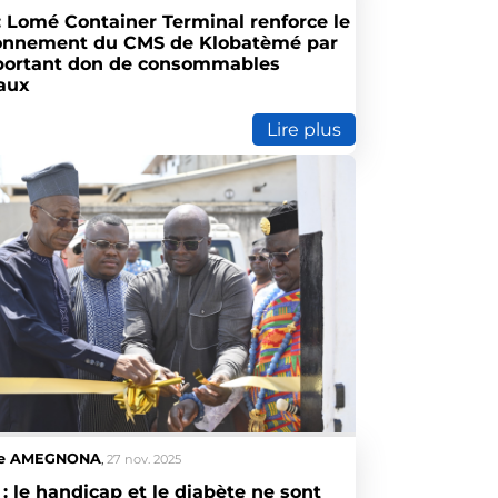
: Lomé Container Terminal renforce le
ionnement du CMS de Klobatèmé par
portant don de consommables
aux
Lire plus
le AMEGNONA
,
27 nov. 2025
1 : le handicap et le diabète ne sont