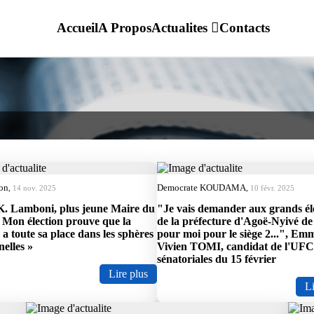
Accueil
A Propos
Actualites
Contacts
ion
Democrate KOUDAMA
,
14 nov. 2025
,
10 févr. 2025
K. Lamboni, plus jeune Maire du
"Je vais demander aux grands él
 Mon élection prouve que la
de la préfecture d'Agoë-Nyivé de
 a toute sa place dans les sphères
pour moi pour le siège 2...", Em
nelles »
Vivien TOMI, candidat de l'UFC
sénatoriales du 15 février
Lire plus
Li