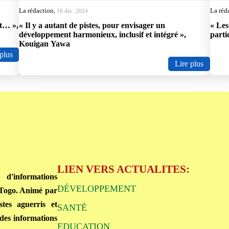
La rédaction
La réd
,
16 déc. 2024
at… »,
« Il y a autant de pistes, pour envisager un
« Les
développement harmonieux, inclusif et intégré »,
parti
Kouigan Yawa
plus
Lire plus
LIEN VERS ACTUALITES:
d'informations
DÉVELOPPEMENT
 Togo. Animé par
tes aguerris et
SANTÉ
, des informations
EDUCATION