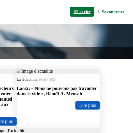
S'inscrire
Se connecter
La rédaction
,
16 déc. 2024
ecteurs
Lacs2: « Nous ne pouvons pas travailler
 voter
dans le vide », Benoît A. Mensah
manuel
 aux
Lire plus
re plus